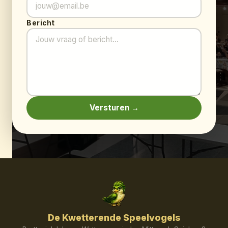
Bericht
Versturen →
De Kwetterende Speelvogels