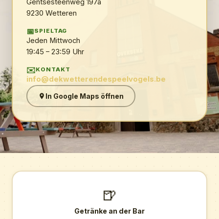
Gentsesteenweg 197a
9230 Wetteren
📅
SPIELTAG
Jeden Mittwoch
19:45 – 23:59 Uhr
✉️
KONTAKT
info@dekwetterendespeelvogels.be
In Google Maps öffnen
🍺
Getränke an der Bar